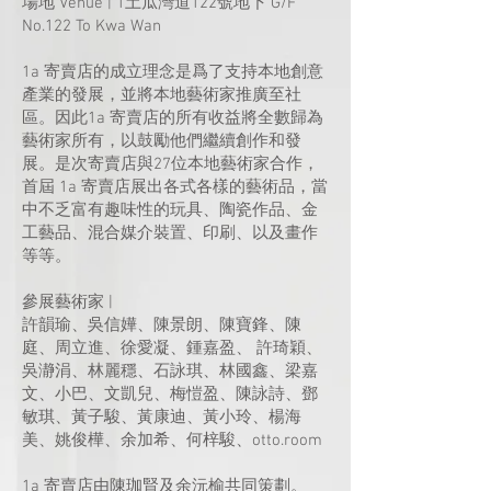
場地 Venue | 1土瓜灣道122號地下 G/F
No.122 To Kwa Wan
1a 寄賣店的成立理念是爲了支持本地創意
產業的發展，並將本地藝術家推廣至社
區。因此1a 寄賣店的所有收益將全數歸為
藝術家所有，以鼓勵他們繼續創作和發
展。是次寄賣店與27位本地藝術家合作，
首屆 1a 寄賣店展出各式各樣的藝術品，當
中不乏富有趣味性的玩具、陶瓷作品、金
工藝品、混合媒介裝置、印刷、以及畫作
等等。
參展藝術家 |
許韻瑜、吳信嬅、陳景朗、陳寶鋒、陳
庭、周立進、徐愛凝、鍾嘉盈、 許琦穎、
吳瀞涓、林麗穩、石詠琪、林國鑫、梁嘉
文、小巴、文凱兒、梅愷盈、陳詠詩、鄧
敏琪、黃子駿、黃康迪、黃小玲、楊海
美、姚俊樺、余加希、何梓駿、otto.room
1a 寄賣店
由陳珈賢及余沅榆共同策劃。