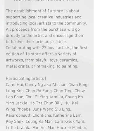
The establishment of 1a store is about
supporting local creative industries and
introducing local artists to the community.
All proceeds from the purchase will go
directly to the artist and encourage them
to further their artistic practice.
Collaborating with 27 local artists, the first
edition of 1a store offers a variety of
artworks, from playful toys, ceramics,
metal crafts, printmaking, to painting.
Participating artists |
Cami Hui, Candy Ng aka Ahshun, Chan King
Long Ken, Chan Po Fung, Chan Ting, Chow
Lap Chun, Chui Oi Ying Jamilla, Chung Ka
Ying Jackie, Ho Tze Chun Billy, Hui Kei
Wing Phoebe, June Wong Siu Ling,
Kaiaroonsuth Chonticha, Katherine Lam,
Kay Shek, Leung Ka Man, Lam Kwok Yam,
Little bra aka Van Se, Man Hoi Yee Manhoi,