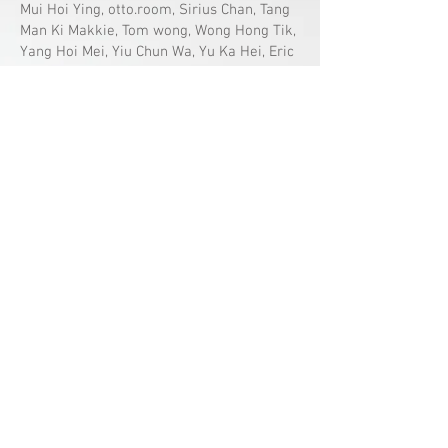
Mui Hoi Ying, otto.room, Sirius Chan, Tang
Man Ki Makkie, Tom wong, Wong Hong Tik,
Yang Hoi Mei, Yiu Chun Wa, Yu Ka Hei, Eric
Co-curated by Chan Ka Yin, Christy & Yue
Yuen Yu, Jennifer.
< 返回
​訂閱我們
支持我們