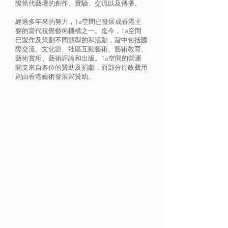
際當代藝壇的創作、實驗、交流以及傳播。
經過多年來的努力，1a空間已發展成香港主
要的當代視覺藝術機構之一。迄今，1a空間
已製作及策劃不同類型的和活動，當中包括國
際交流、文化節、社區互動藝術、藝術教育、
藝術賞析、藝術評論和出版。1a空間的營運
開支來自各位的贊助及捐獻，而部分行政費用
則由香港藝術發展局贊助。