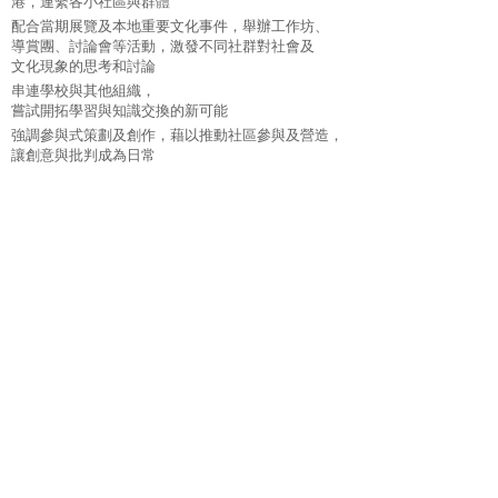
港，連繫各小社區與群體
配合當期展覽及本地重要文化事件，舉辦工作坊、
導賞團、討論會等活動，激發不同社群對社會及
文化現象的思考和討論
串連學校與其他組織，
嘗試開拓學習與知識交換的新可能
強調參與式策劃及創作，藉以推動社區參與及營造，
讓創意與批判成為日常