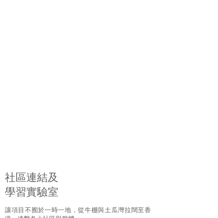
社區連結及
學習實驗室
讓項目不囿於一時一地，從牛棚與土瓜灣拉闊至香