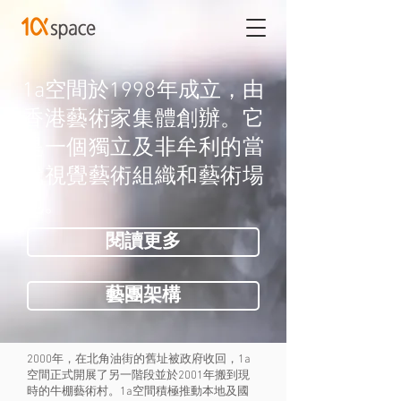
1a空間於1998年成立，由
香港藝術家集體創辦。它
是一個獨立及非牟利的當
代視覺藝術組織和藝術場
地。
閱讀更多
藝團架構
2000年，在北角油街的舊址被政府收回，1a
空間正式開展了另一階段並於2001年搬到現
時的牛棚藝術村。1a空間積極推動本地及國