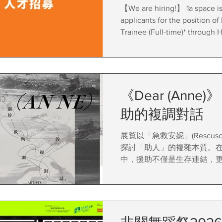
【We are hiring!】 1a space is
applicants for the position 
Trainee (Full-time)* through
Intermediate Arts Administrat
Programme. We are looking for professionals
who are able to perform comp
changing arts and cultural e
position will be introduced t
《Dear (Anne
of arts administration and lea
助的複調對話
knowledge and specialised ar
arts administrators.
展覧以「急救安妮」(Rescusci
探討「助人」的複雜本質。
中，援助不僅是生存連結，
掙扎與權力控制。藝術家們
個人經驗到社會體制，試圖
「非必要」標籤下的社會功
索當代互助的多元想像。