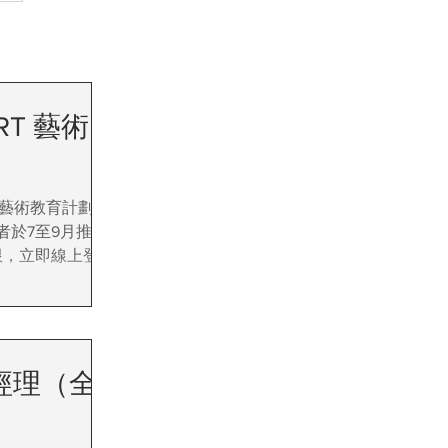
ART 藝術另
T」藝術教育計劃打破
者於7至9月推出一
限，立即線上登記
習經理（全