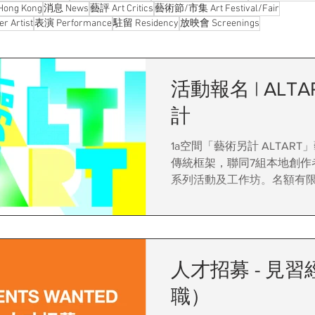
ng Kong
消息 News
藝評 Art Critics
藝術節/市集 Art Festival/Fair
Artist
表演 Performance
駐留 Residency
放映會 Screenings
活動報名 | ALT
計
1a空間「藝術另計 ALTAR
傳統框架，聯同7組本地創作
系列活動及工作坊。名額有
報名！
人才招募 - 見
職）