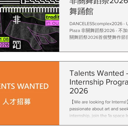
非關舞蹈祭2026
舞踊館
DANCELESScomplex2026 - U
Plaza 非關舞蹈祭2026 -
關舞蹈祭2026首個雙舞作
1a空間展開，由陳偉洛《作福》與
Garcia《蟲火》：土地．
兩個委約新作為舞蹈節揭開
間的近距離凝視與現場互動
Talents Wanted 
態、儀式與運氣交織成一個
Internship Prog
2026
【We are looking for Interns!】 If you 
passionate about art and seek
internship, join the 1a space 
Programme 2026 to explore 