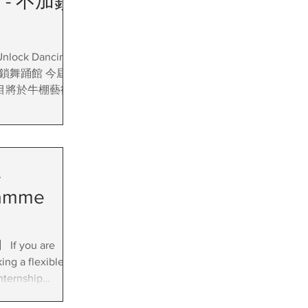
 - 不加鎖
nlock Dancing
 不加鎖舞踊館 今屆非
節目將於牛棚藝術村
 Albert
遷移與神明（香港版）
序幕。在非劇場空
之中，身份、生
-
可被感知的現場。
ramme
are
ing a flexible
Internship
one of Hong