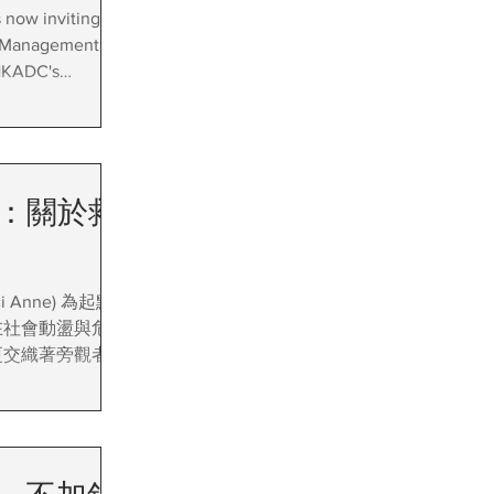
 now inviting
of Management
 HKADC's
ion Internship
etently in the
nvironment. The
o various aspects
)》：關於救
rning key
eas required of
 Anne) 為起點，
在社會動盪與危機
更交織著旁觀者的
透過不同媒材，從
重新審視藝術在
能，轉化創傷，思