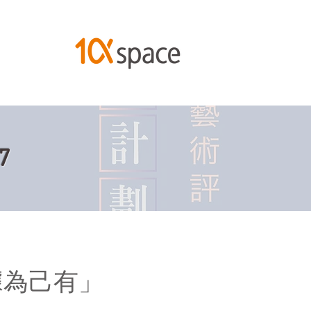
7
據為己有」