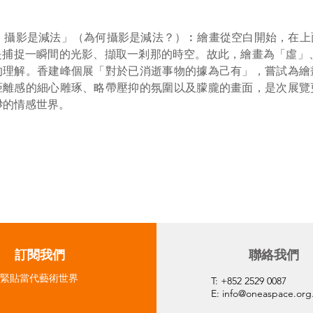
法，攝影是減法」（為何攝影是減法？）︰繪畫從空白開始，在
捕捉一瞬間的光影、擷取一剎那的時空。故此，繪畫為「虛」、
的理解。香建峰個展「對於已消逝事物的據為己有」，嘗試為繪
距離感的細心雕琢、略帶壓抑的氛圍以及朦朧的畫面，是次展覽
渺的情感世界。
​訂閱我們
聯絡我們
緊貼當代藝術世界
T: +852 2529 0087
E:
info@oneaspace.org