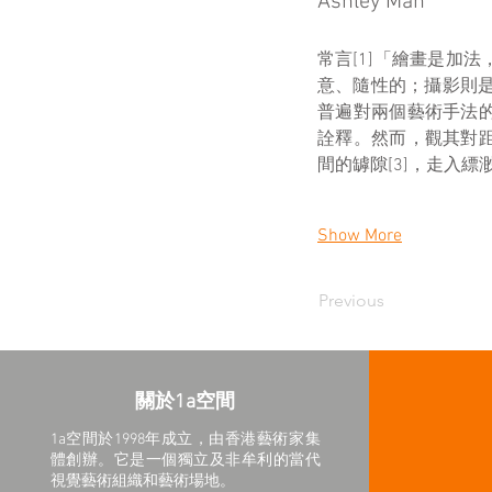
Ashley Man
常言[1]「繪畫是加
意、隨性的；攝影則是
普遍對兩個藝術手法
詮釋。然而，觀其對
間的罅隙[3]，走入縹
Show More
Previous
關於1a空間
1a空間於1998年成立，由香港藝術家集
體創辦。它是一個獨立及非牟利的當代
視覺藝術組織和藝術場地。