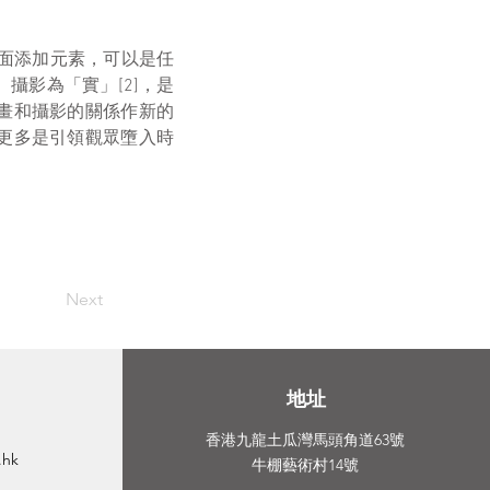
上面添加元素，可以是任
攝影為「實」[2]，是
畫和攝影的關係作新的
更多是引領觀眾墮入時
Next
​地址
香港九龍土瓜灣馬頭角道63號
.hk
牛棚藝術村14號