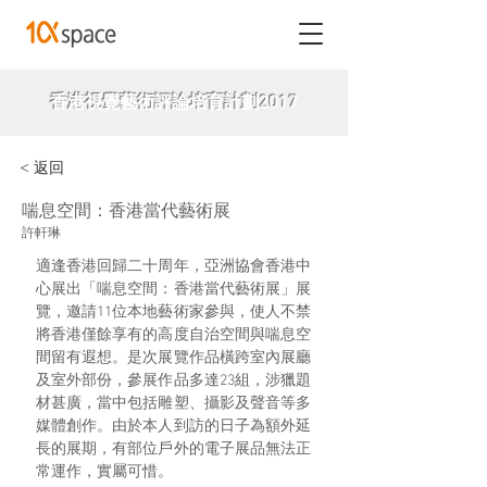
香港視覺藝術評論培育計劃2017
< 返回
喘息空間：香港當代藝術展
許軒琳
適逢香港回歸二十周年，亞洲協會香港中
心展出「喘息空間：香港當代藝術展」展
覽，邀請11位本地藝術家參與，使人不禁
將香港僅餘享有的高度自治空間與喘息空
間留有遐想。是次展覽作品橫跨室內展廳
及室外部份，參展作品多達23組，涉獵題
材甚廣，當中包括雕塑、攝影及聲音等多
媒體創作。由於本人到訪的日子為額外延
長的展期，有部位戶外的電子展品無法正
常運作，實屬可惜。