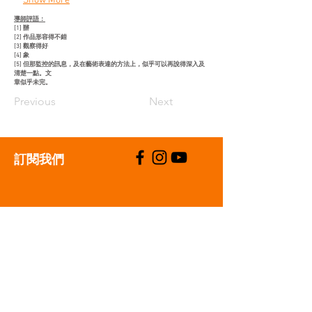
Show More
導師評語：​
[1] 辦
[2] 作品形容得不錯
[3] 觀察得好
[4] 象
[5] 但那監控的訊息，及在藝術表達的方法上，似乎可以再說得深入及
清楚一點。文
章似乎未完。
Previous
Next
​訂閱我們
支持我們
聯絡我們
T:
+852 2529 0087