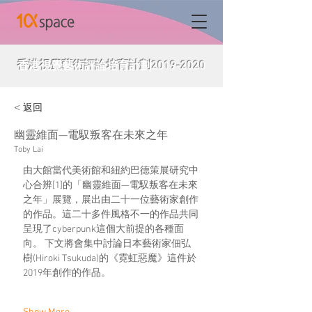
香港視覺藝術評論培育計劃2019-2020
< 返回
幽靈維面—電馭叛客在未來之年
Toby Lai
由大館當代美術館和紐約巴德策展研究中
心合辨[1]的「幽靈維面—電馭叛客在未來
之年」展覽，展出由二十一位藝術家創作
的作品。這二十多件風格不一的作品共同
呈現了cyberpunk這個大前提的各種面
向。 下文將會集中討論日本藝術家佃弘
樹(Hiroki Tsukuda)的《霓虹惡魔》這件於
2019年創作的作品。