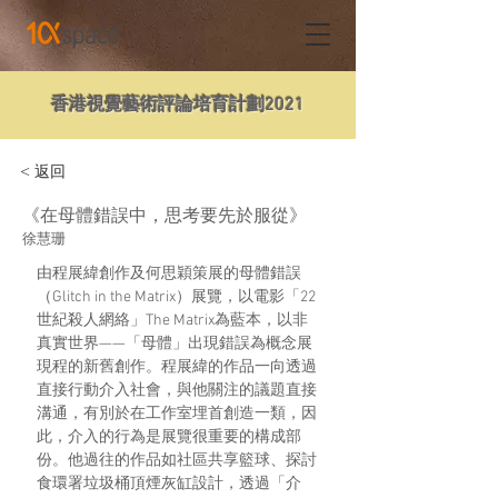
香港視覺藝術評論培育計劃2021
< 返回
《在母體錯誤中，思考要先於服從》
徐慧珊
由程展緯創作及何思穎策展的母體錯誤
（Glitch in the Matrix）展覽，以電影「22
世紀殺人網絡」The Matrix為藍本，以非
真實世界——「母體」出現錯誤為概念展
現程的新舊創作。程展緯的作品一向透過
直接行動介入社會，與他關注的議題直接
溝通，有別於在工作室埋首創造一類，因
此，介入的行為是展覽很重要的構成部
份。他過往的作品如社區共享籃球、探討
食環署垃圾桶頂煙灰缸設計，透過「介