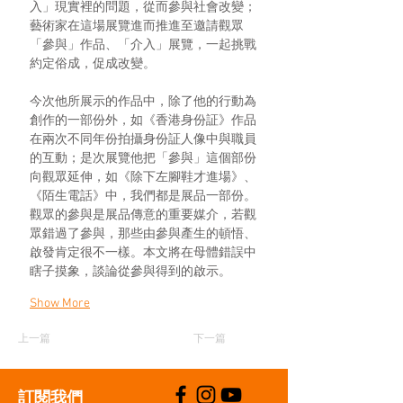
入」現實裡的問題，從而參與社會改變；
藝術家在這場展覽進而推進至邀請觀眾
「參與」作品、「介入」展覽，一起挑戰
約定俗成，促成改變。
今次他所展示的作品中，除了他的行動為
創作的一部份外，如《香港身份証》作品
在兩次不同年份拍攝身份証人像中與職員
的互動；是次展覽他把「參與」這個部份
向觀眾延伸，如《除下左腳鞋才進場》、
《陌生電話》中，我們都是展品一部份。
觀眾的參與是展品傳意的重要媒介，若觀
眾錯過了參與，那些由參與產生的頓悟、
啟發肯定很不一樣。本文將在母體錯誤中
瞎子摸象，談論從參與得到的啟示。
Show More
上一篇
下一篇
​訂閱我們