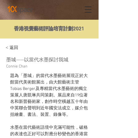
香港視覺藝術評論培育計劃2021
< 返回
墨城——以當代水墨探討我城
Connie Chan
題為「墨城」的當代水墨藝術展現正於大
館當代美術館展出，由大館藝術主管
Tobias Berger及專精當代水墨藝術的獨立
策展人唐凱琳共同策劃。展品來自19位著
名和新晉藝術家，創作時空橫越五十年由
中英聯合聲明到近年國安法成立，媒介包
括繪畫、書法、裝置、錄像等。
水墨在當代藝術語境中充滿可能性，破格
的表達也正好可以對應分秒變色的香港當