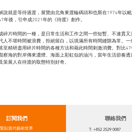
解說就是等待過渡，展覽由北角東渡輪碼頭和也斯在1974年以
7年後，引申成2021年的《待渡》創作。
成碎片時間的一種，是日常生活和工作之間一些短暫、不連貫又
代人不堪時間被浪費，拒絕留白，以填滿所有時間縫隙為常。一
甚至精研盡用碎片時間的各種方法和藉此時間刺激消費。對比47
觀察海的對岸傳來濃煙、海面上彩虹似的油污，當年生活節奏透
及策展人在待渡的取態特別好奇。
​訂閱我們
聯絡我們
緊貼當代藝術世界
T: +852 2529 0087