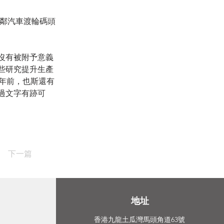
毗鄰汽車渡輪碼頭
沒有被附予意義
些研究提升生產
年前，也斯還有
過文字有跡可
下一篇
​地址
香港九龍土瓜灣馬頭角道63號