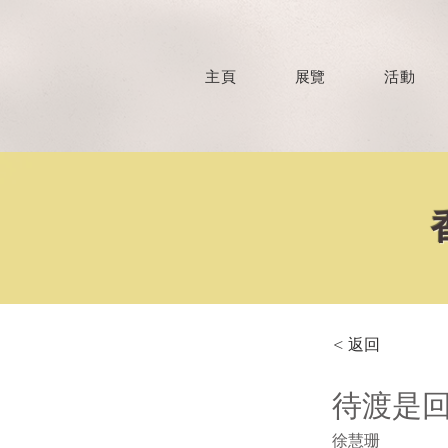
主頁
展覽
活動
< 返回
待渡是
徐慧珊