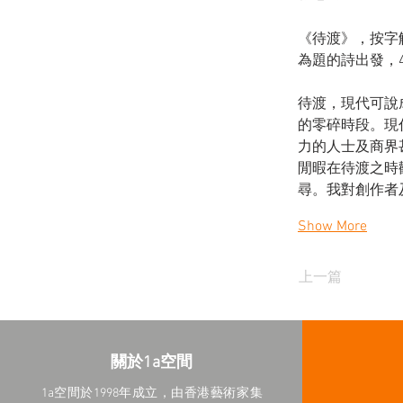
《待渡》，按字
為題的詩出發，4
待渡，現代可說
的零碎時段。現
力的人士及商界
閒暇在待渡之時
尋。我對創作者
Show More
上一篇
關於1a空間
1a空間於1998年成立，由香港藝術家集