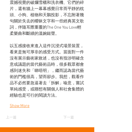
震撼視覺的破爛雪櫃和洗衣機、它們的碎
片，還有牆上一幕幕感覺日常而平靜的枕
頭、小狗、植物和天鵝投影，不忘附著幾
句關於失去的曖昧文字和一些經典英文歌
詞，伴隨耳際重覆的The One You Love輕
柔樂曲和斷續的溫婉鎚聲。
以五感接收來進入這件沉浸式場景裝置，
看來是無可厚非的感受方式。當面對一件
沒有展示藝術家敘述，也沒有指涉明確含
意或議題的當代藝術品時，很多觀眾都會
感到迷失和「睇唔明」，繼而認為當代藝
術的門檻很高，望而卻步。我想，觀看作
品不必然要急逼著去「拆解」喻意，嘗試
單純感受，或聯想有關個人和社會集體的
經驗也是可行的閱讀方法。
Show More
上一篇
下一篇