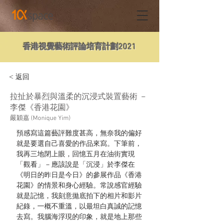
香港視覺藝術評論培育計劃2021
< 返回
拉扯於暴烈與溫柔的沉浸式裝置藝術 －
李傑《香港花園》
嚴穎嘉 (Monique Yim)
預感寫這篇藝評難度甚高，無奈我的偏好
就是要選自己喜愛的作品來寫。下筆前，
我再三地閉上眼，回憶五月在油街實現
「觀看」－應該說是「沉浸」於李傑在
《明日的昨日是今日》的參展作品《香港
花園》的情景和身心經驗。常說感官經驗
就是記憶，我刻意拋底拍下的相片和影片
紀錄，一概不重溫，以最坦白真誠的記憶
去寫。我腦海浮現的印象，就是地上那些