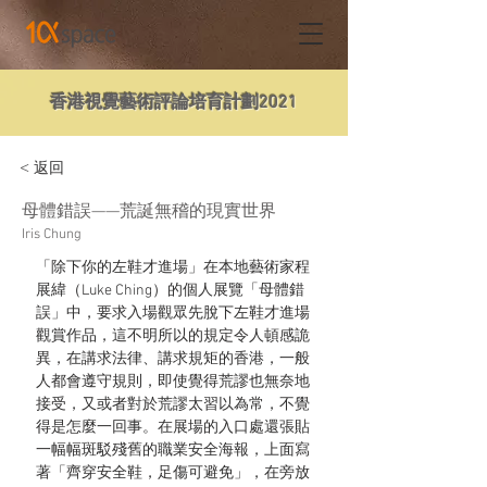
香港視覺藝術評論培育計劃2021
< 返回
母體錯誤——荒誕無稽的現實世界
Iris Chung
「除下你的左鞋才進場」在本地藝術家程
展緯（Luke Ching）的個人展覽「母體錯
誤」中，要求入場觀眾先脫下左鞋才進場
觀賞作品，這不明所以的規定令人頓感詭
異，在講求法律、講求規矩的香港，一般
人都會遵守規則，即使覺得荒謬也無奈地
接受，又或者對於荒謬太習以為常，不覺
得是怎麼一回事。在展場的入口處還張貼
一幅幅斑駁殘舊的職業安全海報，上面寫
著「齊穿安全鞋，足傷可避免」，在旁放