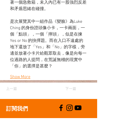
著一個急救箱，未入內已有一股強烈反差
和矛盾思緒在碰撞。
是次展覽其中一組作品《變臉》為Luke 
Ching 的身份證頭像小卡，一卡兩面，一
個「點頭」，一個「擰頭」，似是在揀
Yes or No 的抉擇題。而在入口不遠處的
地下還放了「Yes」和「No」的字樣，旁
邊並放著小卡片給觀眾取去，像是向每一
位過路的人提問，在荒誕無稽的現實中
「你」的選擇是甚麼？
Show More
上一篇
下一篇
​訂閱我們