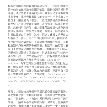
捏着在大嶼山海域夜游的昏黑記憶，《夜游》繪畫的
是一個個被孤獨浪潮包圍的個體：眼神空洞的派對眾
泳者，漆黑中爬上浮台的少年，半邊月光下淺海處的
泳裝少女，泳池旁披着浴巾的女孩⋯⋯半身浮出，半
身沉水，雖然題為「夜游」，但何淑美捕捉的似乎總
是那些卡在游泳中途的瞬間。永恆過渡。無有客觀意
義，無有指引與終站，把人類迷茫跌進現代城市的存
在境況攤出來，或就是這樣的一片黑海：藍黑的夜水
對照肌黃泛白的身體；冰冷，隔絕，迷盪，世界終究
只有自己一個人。由 2017年橫跨2022年，觸動何淑
美夜游情緒的爆破點，有致親離世的死亡焦慮，亦有
社運期間身居異鄉的割裂痛楚。對談時，她坦言，有
段日子曾深深陷困於存在危機——創作為何？人與人
的關係何以繫結？回想起來，對話盡頭她所引錄的卡
繆短篇小說〈工作中的藝術家〉，摸探的恰是藝術家
與群體之間既合且離的含混狀貌；solitaire or
solidaire，為了忠實呈現個體意志而把自己從社會放
逐，創作最終抵達的是孤寂還是連結？海洋是如此一
切混沌的比喻；就像小說主角的畫家，原形取自《聖
經》中被鯨魚吞吃了三天的約拿，
Take me up and
cast me forth into the sea ... for I know that for my
sake this great tempest is upon you. （Jonah 1:12）
。
然而，人類始終無法長時間浸沉於心靈痛楚的夜海。
我們需要平實不會暈眩的陸地，需要看清方向的陽
光。「我畫夠了。《夜游》系列已經劃上一個完滿的
句號。」隔着八小時的時差距離，屏幕內，何淑美篤
定地說。撇開慣用的蒼憂藍調，展覽另一半的畫作系