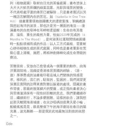
列《植物庭園》取材自日光的英倫庭園，畫布塗抹上
大片大片鮮亮班爛的綠葉花叢。光影與場景的變換，
不代表暗處浮盪的痛苦已被驅除，只是畫者嘗試以另
一種語言解開內在的苦厄。如〈Isabella In One Tree
Hill〉 描畫重重環抱德國獵犬的濃密葉塊，筆觸總讓
我想起海洋的波浪，那也許是另一層面的淹沒——漫
滿畫布的自然母神在耳畔輕柔提醒：生命自有其復
原、滋長、重生的龐然力量。恰如2020年完成的〈6
Months In The Wood〉，是何淑美社運期間情緒困擾
時一點點填補而成的作品；以人工方式栽植、需要耐
心靜待植物生成的英式庭園，同時也是畫者重新在荒
裂心靈上灌概、施肥，將精神創痛轉化成生命潛能的
療治。
苦難當前，安放自己愈發成為一個重要的動作。由海
洋重踏陸地，混織從香港移居英國的經驗，《游・
遊》厚厚疊成的油畫複印着這城人們變換的情感需
求。移民的，流亡的，駐留的，監困的，我們渴望更
深層且寛闊的詮釋來應對難以躲避的處境。隱藏於畫
作背後，那最終脫落鱗片的雙腿，或正指向畫者決心
與苦痛漩渦保有一段恰好距離的意志。我們要繼續存
活，繼續前行，不論多麼困難。這樣的欲念，讓我想
起那天離開海港城後，在尖沙咀碼頭搭乘天星小輪，
船艙搖搖晃晃，眼底整個下午的海洋都浴在春日的陽
光裏，波光粼粼——那是我於此地最無法割捨的依戀
之一。
Ode