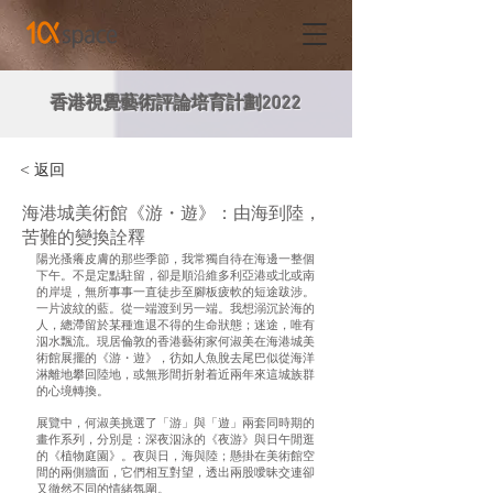
香港視覺藝術評論培育計劃2022
< 返回
海港城美術館《游・遊》：由海到陸，
苦難的變換詮釋
陽光搔癢皮膚的那些季節，我常獨自待在海邊一整個
下午。不是定點駐留，卻是順沿維多利亞港或北或南
的岸堤，無所事事一直徒步至腳板疲軟的短途跋涉。
一片波紋的藍。從一端渡到另一端。我想溺沉於海的
人，總滯留於某種進退不得的生命狀態；迷途，唯有
泅水飄流。現居倫敦的香港藝術家何淑美在海港城美
術館展擺的《游・遊》，彷如人魚脫去尾巴似從海洋
淋離地攀回陸地，或無形間折射着近兩年來這城族群
的心境轉換。
展覽中，何淑美挑選了「游」與「遊」兩套同時期的
畫作系列，分別是：深夜泅泳的《夜游》與日午閒逛
的《植物庭園》。夜與日，海與陸；懸掛在美術館空
間的兩側牆面，它們相互對望，透出兩股噯昧交連卻
又徹然不同的情緒氛圍。