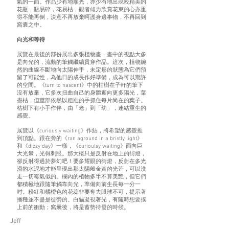
氣的一面。作品少有地順光，亦少有地出現較精美的
花瓶，瓶易碎，花易枯，觀者傾力欣賞花束的心亦重
得不能再倒，決意不再放棄呵護身邊事物，不再回到
窩囊之中。
向光和等待
展覽在最後的部份展出多張植物畫，畫中的視點大多
是向光的，流動的筆觸繼續貫穿作品。這次，植物婉
然的曲線不斷地向太陽伸手，未定形的狀態為它們預
留了可能性，為他日的成長作好準備，成為可以期許
的空間。《turn to nascent》中的枯樹在子軒的筆下
沒有放棄，它多次扭曲自己的身體迎向更多陽光，葉
盡枯，但莖部依然以粗壯的手抓住每片尚在的葉子。
枯樹下有小手作伴，由「老」到「幼」，連結重生的
感覺。
展覽以《curiously waiting》作結，將希望的感覺推
到頂點。跟在旁的《ran aground in a bristly light》
和《dizzy day》一樣，《curioulsy waiting》面向巨
大光暈，光得刺眼。那大概只是反射在地上的街燈，
卻反射得過於夢幻吧！要多耀眼的街燈，反射在多光
滑的水泥地才能呈現出那太陽般金黃的光芒，可以洗
走一切霉氣似的。欄內的植物多半不算美艷，但它們
都積極地跟隨筆觸靠向光，準備向前生長每一分一
吋。粉紅和橘橙色的花蕊非要奪去眼球不可，提示著
播種並不盡是徒勞的。白貓凝視著光，有隨時想要撲
上前的衝動；窩囊後，將是蓄勢待發的時候。
Jeff