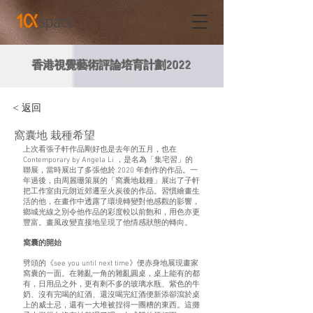
香港視覺藝術評論培育計劃2022
< 返回
窩囊地 栽種希望
上次看張子軒作品剛好也是去年的五月，也在
Contemporary by Angela Li ，是名為「集宅習」的
聯展，當時展出了多張他於 2020 年創作的作品。一
年過後，由周麗珊策展的「窩囊地栽種」展出了子軒
把工作室由元朗近郊遷至火炭後的作品。習慣繪畫生
活的他，在畫作中透露了環境轉變對他感觀的影響，
鄉城光線之別令他作品的彩度較以前飽和，用色亦更
豐富。畫風改變直接地呈現了他情感狀態的轉向。
窩囊的開始
劈頭的《see you until next time》便赤身地展現畫家
窩囊的一面。在雜亂一角的雜亂圓桌，桌上能有的都
有，日用品之外，更有剩不多的玻璃水瓶、紫色的牛
奶、沒有完喝的紅酒、還沒喝完紅酒便新添卻瀉於桌
上的威士忌，還有一大堆被捏得一團糟的東西。這攤