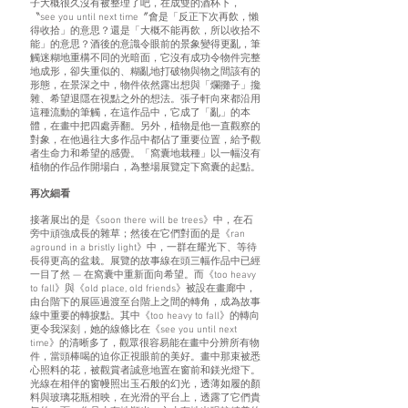
子大概很久沒有被整理了吧，在成雙的酒杯下，
〝see you until next time〞會是「反正下次再飲，懶
得收拾」的意思？還是「大概不能再飲，所以收拾不
能」的意思？酒後的意識令眼前的景象變得更亂，筆
觸迷糊地重構不同的光暗面，它沒有成功令物件完整
地成形，卻失重似的、糊亂地打破物與物之間該有的
形態，在景深之中，物件依然露出想與「爛攤子」攙
雜、希望退隱在視點之外的想法。張子軒向來都沿用
這種流動的筆觸，在這作品中，它成了「亂」的本
體，在畫中把四處弄翻。另外，植物是他一直觀察的
對象，在他過往大多作品中都佔了重要位置，給予觀
者生命力和希望的感覺。「窩囊地栽種」以一幅沒有
植物的作品作開場白，為整場展覽定下窩囊的起點。
再次細看
接著展出的是《soon there will be trees》中，在石
旁中頑強成長的雜草；然後在它們對面的是《ran
aground in a bristly light》中，一群在耀光下、等待
長得更高的盆栽。展覽的故事線在頭三幅作品中已經
一目了然 — 在窩囊中重新面向希望。而《too heavy
to fall》與《old place, old friends》被設在畫廊中，
由台階下的展區過渡至台階上之間的轉角，成為故事
線中重要的轉捩點。其中《too heavy to fall》的轉向
更令我深刻，她的線條比在《see you until next
time》的清晰多了，觀眾很容易能在畫中分辨所有物
件，當頭棒喝的迫你正視眼前的美好。畫中那束被悉
心照料的花，被觀賞者誠意地置在窗前和鎂光燈下。
光線在相伴的窗幔照出玉石般的幻光，透薄如履的顏
料與玻璃花瓶相映，在光滑的平台上，透露了它們貴