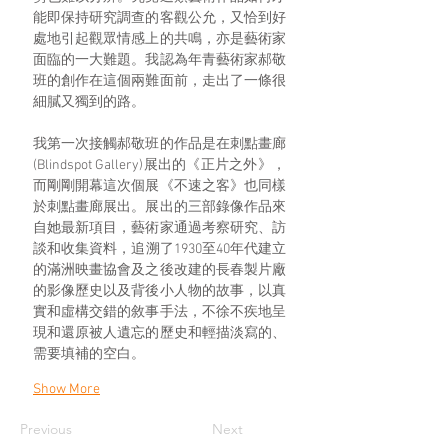
能即保持研究調查的客觀公允，又恰到好
處地引起觀眾情感上的共鳴，亦是藝術家
面臨的一大難題。我認為年青藝術家郝敬
班的創作在這個兩難面前，走出了一條很
細膩又獨到的路。
我第一次接觸郝敬班的作品是在刺點畫廊
(Blindspot Gallery)展出的《正片之外》，
而剛剛開幕這次個展《不速之客》也同樣
於刺點畫廊展出。展出的三部錄像作品來
自她最新項目，藝術家通過考察研究、訪
談和收集資料，追溯了1930至40年代建立
的滿洲映畫協會及之後改建的長春製片廠
的影像歷史以及背後小人物的故事，以真
實和虛構交錯的敘事手法，不徐不疾地呈
現和還原被人遺忘的歷史和輕描淡寫的、
需要填補的空白。
Show More
Previous
Next