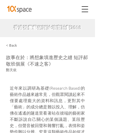
香港視覺藝術評論培育計劃2018
< Back
故事在於：將想象填進歷史之縫 短評郝
敬班個展《不速之客》
鄭天依
近年來以調研為基礎(Research Based)的
藝術作品越來越常見，但觀眾閱讀起來不
僅要處理龐大的資料和訊息，更對其中
「藝術」的成分總是難以投入、理解，仿
佛在遙遙的隧道里看著站在彼端的藝術家
不斷訴說自己關心的某個議題、某段歷
史，但聲音被回聲和雜響打亂，表情和姿
勢也難以分辨。究竟這類藝術作品如何才