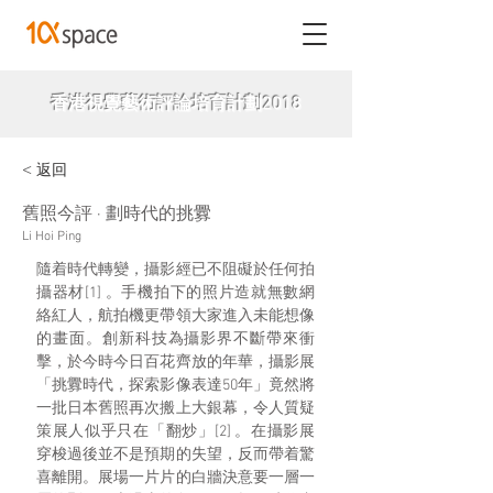
香港視覺藝術評論培育計劃2018
< 返回
舊照今評 · 劃時代的挑釁
Li Hoi Ping
隨着時代轉變，攝影經已不阻礙於任何拍
攝器材[1
]
 。手機拍下的照片造就無數網
絡紅人，航拍機更帶領大家進入未能想像
的畫面。創新科技為攝影界不斷帶來衝
擊，於今時今日百花齊放的年華，攝影展
「挑釁時代，探索影像表達50年」竟然將
一批日本舊照再次搬上大銀幕，令人質疑
策展人似乎只在「翻炒」[2
]
 。在攝影展
穿梭過後並不是預期的失望，反而帶着驚
喜離開。展場一片片的白牆決意要一層一