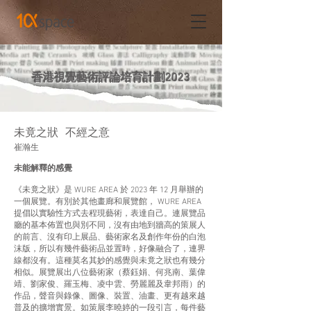
香港視覺藝術評論培育計劃2023
未竟之狀 不經之意
崔瀚生
未能解釋的感覺
《未竟之狀》是 WURE AREA 於 2023 年 12 月舉辦的
一個展覽。有別於其他畫廊和展覽館， WURE AREA
提倡以實驗性方式去程現藝術，表達自己。連展覽品
廳的基本佈置也與別不同，沒有由地到牆高的策展人
的前言、沒有印上展品、藝術家名及創作年份的白泡
沫版，所以有幾件藝術品並置時，好像融合了，連界
線都沒有。這種莫名其妙的感覺與未竟之狀也有幾分
相似。展覽展出八位藝術家（蔡鈺娟、何兆南、葉偉
靖、劉家俊、羅玉梅、凌中雲、勞麗麗及韋邦雨）的
作品，聲音與錄像、圖像、裝置、油畫、更有越來越
普及的擴增實景。如策展李曉婷的一段引言，每件藝