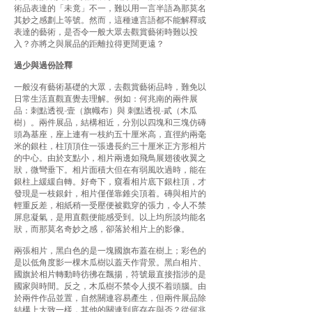
術品表達的「未竟」不一，難以用一言半語為那莫名
其妙之感劃上等號。然而，這種連言語都不能解釋或
表達的藝術，是否令一般大眾去觀賞藝術時難以投
入？亦將之與展品的距離拉得更闊更遠？
過少與過份詮釋
一般沒有藝術基礎的大眾，去觀賞藝術品時，難免以
日常生活直觀直覺去理解。例如：何兆南的兩件展
品：刺點透視-壹（旗幟布）與 刺點透視-貳（木瓜
樹）。兩件展品，結構相近，分別以四塊和三塊仿磚
頭為基座，座上連有一枝約五十厘米高，直徑約兩毫
米的銀柱，柱頂頂住一張邊長約三十厘米正方形相片
的中心。由於支點小，相片兩邊如飛鳥展翅後收翼之
狀，微彎垂下。相片面積大但在有弱風吹過時，能在
銀柱上緩緩自轉。好奇下，窺看相片底下銀柱頂，才
發現是一枝銀針，相片僅僅靠錐尖頂着。磚與相片的
輕重反差，相紙稍一受壓便被戳穿的張力，令人不禁
屏息凝氣，是用直觀便能感受到。以上均所談均能名
狀，而那莫名奇妙之感，卻落於相片上的影像。
兩張相片，黑白色的是一塊國旗布蓋在樹上；彩色的
是以低角度影一棵木瓜樹以蓋天作背景。黑白相片、
國旗於相片轉動時彷彿在飄揚，符號最直接指涉的是
國家與時間。反之，木瓜樹不禁令人摸不着頭腦。由
於兩件作品並置，自然關連容易產生，但兩件展品除
結構上大致一樣，其他的關連到底存在與否？從何兆