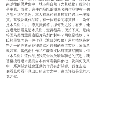
南以往的照片集中，城市與自然（尤其植物）經常都
是主題。而然，這件作品以瓜樹為名的作品卻有一個
意想不到的意思。本人有幸於觀看展覽時遇上一場導
賞。當談及此作品時，有一位觀者問導賞員：「為何
是木瓜樹？」。導賞員解答，據何氏之說，有天，他
走過元朗看見這木瓜樹，覺得很美，便拍下來。是純
粹因為美而選用這照片為創作材料？同樣是植物，何
氏於展覽內另一件作品《遮藝與復修》用的植物為材
料之一的洋紫荊花卻是眾所週知的香港市花，象徵意
義甚重。當然兩件作品不能直接比對或當然關連，但
《木瓜樹》這作品把我完全置於曖昧聯想的沉思，我
甚至搜尋過木瓜樹自本有何意義與象徵、及與何氏其
中一系列關於社會運動的作品有所關聯。我像走進一
個看見與看不見出口的迷宮之中，這也許就是我的未
竟之狀。
上一篇
下一篇
​訂閱我們