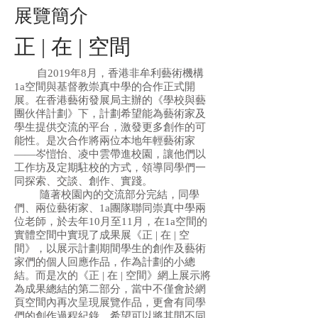
展覽簡介
正 | 在 | 空間
自2019年8月，香港非牟利藝術機構
1a空間與基督教崇真中學的合作正式開
展。在香港藝術發展局主辦的《學校與藝
團伙伴計劃》下，計劃希望能為藝術家及
學生提供交流的平台，激發更多創作的可
能性。是次合作將兩位本地年輕藝術家
——岑愷怡、凌中雲帶進校園，讓他們以
工作坊及定期駐校的方式，領導同學們一
同探索、交談、創作、實踐。
隨著校園內的交流部分完結，同學
們、兩位藝術家、1a團隊聯同崇真中學兩
位老師，於去年10月至11月，在1a空間的
實體空間中實現了成果展《正 | 在 | 空
間》，以展示計劃期間學生的創作及藝術
家們的個人回應作品，作為計劃的小總
結。而是次的《正 | 在 | 空間》網上展示將
為成果總結的第二部分，當中不僅會於網
頁空間內再次呈現展覽作品，更會有同學
們的創作過程紀錄，希望可以將其間不同