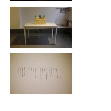
初白：時光淘身，恆沙變白 Early White: Time
is the sculptor