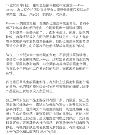
1a空間由即日起，推出全新的年輕藝術家展覽——Pre-
Artist，為大家介紹四位香港浸會大學視覺藝術院應屆本科
畢業生：鍾正、馬安兒、劉寶欣、沈詠翹。
Pre-Artist的展覽名稱，是由四位應屆畢業生命名。名稱不
但巧妙地表達他們的意向，亦同時提出一個關鍵問題——
「如何成為一個藝術家？」。面對著生活、家庭、朋輩的
比較、自我懷疑等各方面的壓力和不確定性，很多人都會
在畢業後的兩年放棄成為藝術家。但四位應屆畢業生希望
透過今次展覽，向公眾表示他們渴望成為藝術家的決心。
這次，1a空間擔當一個特別的角色，不僅提供展覽場地，
更建立一個鼓勵性的展示平台，讓展出者透過籌備正式的
展覽，鞏固其專業知識。1a空間作為非商業的藝術空間，
旨在給予年輕藝術工作者另類的視野，探索未來藝術的可
能性。
四位應屆畢業生的藝術創作，有別於主流藝術和藝術市場
的趨勢。他們對所屬的媒介和物料有著獨特的觸覺，驅使
作品更能忠實地表現其所思所想。
鍾正和馬安兒的作品主要探討有關「家」的議題。鍾正透
過影像和錄像創作，嘗試重訪母親的過去；馬安兒透過說
故事的手法，運用陶瓷作為繪畫的載體，表達她嫲嫲（祖
母）生命的脆弱感；劉寶欣運用油彩的厚塗法，再配上現
成物在畫面上的碰撞，呈現她對空間壓迫的探討；沈詠翹
以裝置藝術表達其最內裡的情感，透過懸掛經特別處理的
麵包，有機的形狀呈現著肢體瓦解的感覺，有如法蘭茲‧卡
夫卡的異化和法蘭西斯‧培根的扭曲。