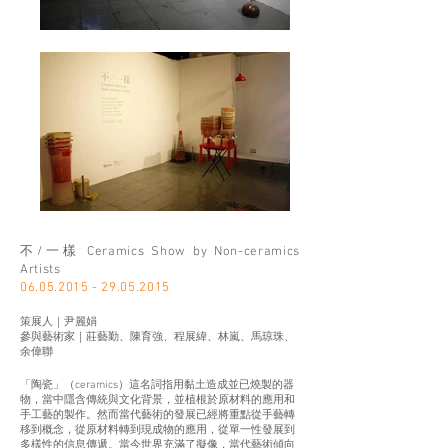
不/一樣 Ceramics Show by Non-ceramics
Artists
06.05.2015 - 29.05.2015
策展人｜尹麗娟
參與藝術家｜莊藝勤、陳育強、程展緯、林嵐、馬琼珠、
余偉聯
「陶瓷」（ceramics）這名詞指用黏土造成並已燒製的器
物，當中隱含傳統與文化背景，並植根於原材料的應用和
手工藝的製作。然而當代藝術的發展已經將重點從手藝轉
移到概念，從原材料轉到現成物的應用，從單一性發展到
多樣性的信息傳遞。當今世界充滿了擬像，當代藝術傾向