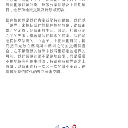
同類型的藝術空間，開拓藝術評論平台，並透
過藝術家駐留計劃、座談分享活動及中長期項
目，進行跨地域交流及跨領域實驗。
批判性仍然是我們肯定並堅持的價值。我們以
「越界」來概括我們對批判性的想像，從藝術
媒介的定義，到藝術與生活、政治、社會狀況
之間的界限，都會是我們探索的範圍。我們願
意從抽空語境的「白盒子」中把藝術挪開，轉
而把目光放在藝術與非藝術之間的交錯與疊
合，在不斷變動的縫隙中找尋重新定義邊界的
可能。我們要做的絕不是劃地自限，而是通過
不斷地協商和催生討論，持續在各種界線之上
冒險，以藝術進行一次又一次的微小革命，創
造屬於我們時代的獨立藝術空間。