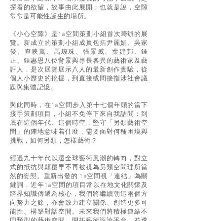
探看的欲望，故事由此展開；也就是說，空隙
常常是可能性誕生的場所。
《小心空隙》是1a空間策劃小組首次籌辦的展
覽。新成立的策劃小組成員包括尹麗娟、吳家
俊、查映嵐、馬琼珠、張景威、葉建邦、鍾
正、鍾惠恩八位背景與專長各異的藝術家及藝
評人，是次展覽展示八人的最新創作實驗，從
個人小歷史的挖掘，到直接或間接指涉社會議
題與集體記憶。
與此同時，在1a空間步入第十七個年頭的當下
接手策劃項目，小組不免停下來自我詰問：到
底在這個年代、這個時空，堅守「另類藝術空
間」的陣地意味着什麼，需要面對何種困境與
挑戰，如何另類，怎樣藝術？
經過九十年代以還全球藝術風潮的轉向，對立
式的抵抗與顛覆早不再被視為另類空間理所當
然的姿態。重新出發的 1a空間視「連結」為關
鍵詞，近年1a空間的項目常以在地文化關懷及
跨界知識傳遞為核心，我們將繼續朝這兩個方
向努力之餘，亦會致力建立關係、創造更多可
能性、構築對話空間。未來我們將積極連結不