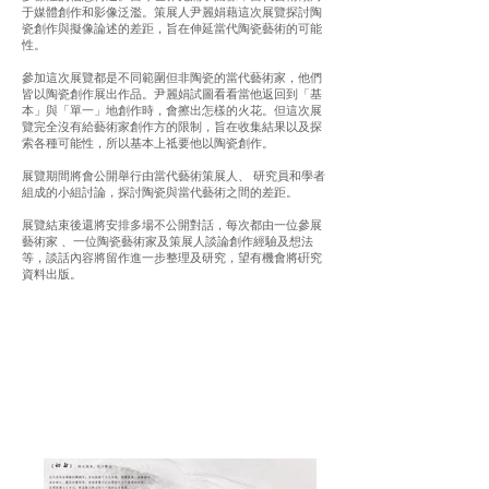
于媒體創作和影像泛濫。策展人尹麗娟藉這次展覽探討陶
瓷創作與擬像論述的差距，旨在伸延當代陶瓷藝術的可能
性。
參加這次展覽都是不同範圍但非陶瓷的當代藝術家，他們
皆以陶瓷創作展出作品。尹麗娟試圖看看當他返回到「基
本」與「單一」地創作時，會擦出怎樣的火花。但這次展
覽完全沒有給藝術家創作方的限制，旨在收集結果以及探
索各種可能性，所以基本上祗要他以陶瓷創作。
展覽期間將會公開舉行由當代藝術策展人、 研究員和學者
組成的小組討論，探討陶瓷與當代藝術之間的差距。
展覽結束後還將安排多場不公開對話，每次都由一位參展
藝術家 、一位陶瓷藝術家及策展人談論創作經驗及想法
等，談話內容將留作進一步整理及研究，望有機會將硏究
資料出版。