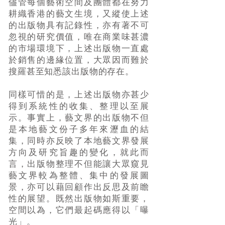
儘管每個藝術空間及團體都在努力
耕織香港的藝文生境，又縱使上述
的出版物具有記錄性，亦有著不可
忽視的研究價值，唯在商業味甚濃
的市場環境下，上述出版物一直處
於銷售的邊緣位置，大眾因而難於
搜羅甚至知悉該出版物的存在。
同樣可惜的是，上述出版物亦甚少
得到系統性的收集、整理以至展
示。事實上，藝文界的出版物不但
是本地藝文份子多年來瀝血的結
集，同時亦反映了本地藝文界發展
方向及研究旨趣的變化，就此而
言，出版物整理不但能讓大眾窺見
藝文界較為整體、集中的發展圖
景，亦可以藉回顧作出反思及前瞻
性的展望。既然出版物如斯重要，
空間以為，它們最起碼應得以「曝
光」。