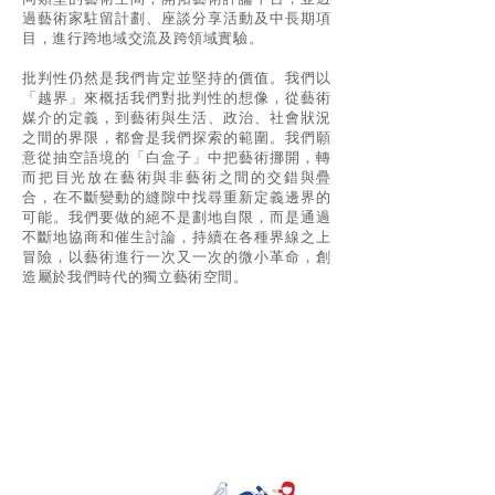
同類型的藝術空間，開拓藝術評論平台，並透
過藝術家駐留計劃、座談分享活動及中長期項
目，進行跨地域交流及跨領域實驗。
批判性仍然是我們肯定並堅持的價值。我們以
「越界」來概括我們對批判性的想像，從藝術
媒介的定義，到藝術與生活、政治、社會狀況
之間的界限，都會是我們探索的範圍。我們願
意從抽空語境的「白盒子」中把藝術挪開，轉
而把目光放在藝術與非藝術之間的交錯與疊
合，在不斷變動的縫隙中找尋重新定義邊界的
可能。我們要做的絕不是劃地自限，而是通過
不斷地協商和催生討論，持續在各種界線之上
冒險，以藝術進行一次又一次的微小革命，創
造屬於我們時代的獨立藝術空間。