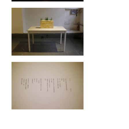
初白：時光淘身，恆沙變白 Early White: Time
is the sculptor