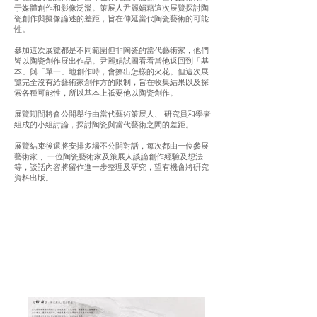
于媒體創作和影像泛濫。策展人尹麗娟藉這次展覽探討陶
瓷創作與擬像論述的差距，旨在伸延當代陶瓷藝術的可能
性。
參加這次展覽都是不同範圍但非陶瓷的當代藝術家，他們
皆以陶瓷創作展出作品。尹麗娟試圖看看當他返回到「基
本」與「單一」地創作時，會擦出怎樣的火花。但這次展
覽完全沒有給藝術家創作方的限制，旨在收集結果以及探
索各種可能性，所以基本上祗要他以陶瓷創作。
展覽期間將會公開舉行由當代藝術策展人、 研究員和學者
組成的小組討論，探討陶瓷與當代藝術之間的差距。
展覽結束後還將安排多場不公開對話，每次都由一位參展
藝術家 、一位陶瓷藝術家及策展人談論創作經驗及想法
等，談話內容將留作進一步整理及研究，望有機會將硏究
資料出版。