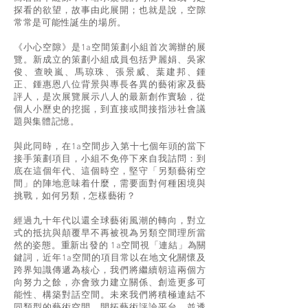
探看的欲望，故事由此展開；也就是說，空隙
常常是可能性誕生的場所。
《小心空隙》是1a空間策劃小組首次籌辦的展
覽。新成立的策劃小組成員包括尹麗娟、吳家
俊、查映嵐、馬琼珠、張景威、葉建邦、鍾
正、鍾惠恩八位背景與專長各異的藝術家及藝
評人，是次展覽展示八人的最新創作實驗，從
個人小歷史的挖掘，到直接或間接指涉社會議
題與集體記憶。
與此同時，在1a空間步入第十七個年頭的當下
接手策劃項目，小組不免停下來自我詰問：到
底在這個年代、這個時空，堅守「另類藝術空
間」的陣地意味着什麼，需要面對何種困境與
挑戰，如何另類，怎樣藝術？
經過九十年代以還全球藝術風潮的轉向，對立
式的抵抗與顛覆早不再被視為另類空間理所當
然的姿態。重新出發的 1a空間視「連結」為關
鍵詞，近年1a空間的項目常以在地文化關懷及
跨界知識傳遞為核心，我們將繼續朝這兩個方
向努力之餘，亦會致力建立關係、創造更多可
能性、構築對話空間。未來我們將積極連結不