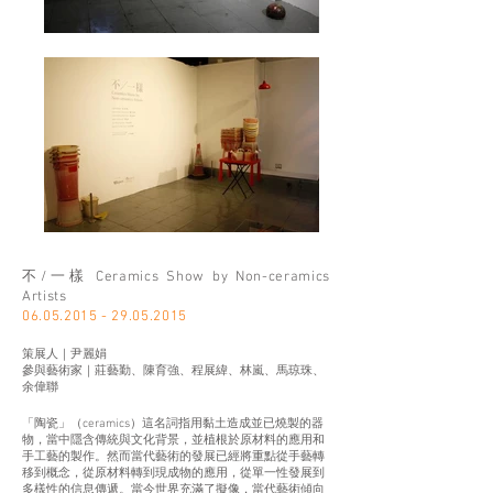
不/一樣 Ceramics Show by Non-ceramics
Artists
06.05.2015 - 29.05.2015
策展人｜尹麗娟
參與藝術家｜莊藝勤、陳育強、程展緯、林嵐、馬琼珠、
余偉聯
「陶瓷」（ceramics）這名詞指用黏土造成並已燒製的器
物，當中隱含傳統與文化背景，並植根於原材料的應用和
手工藝的製作。然而當代藝術的發展已經將重點從手藝轉
移到概念，從原材料轉到現成物的應用，從單一性發展到
多樣性的信息傳遞。當今世界充滿了擬像，當代藝術傾向