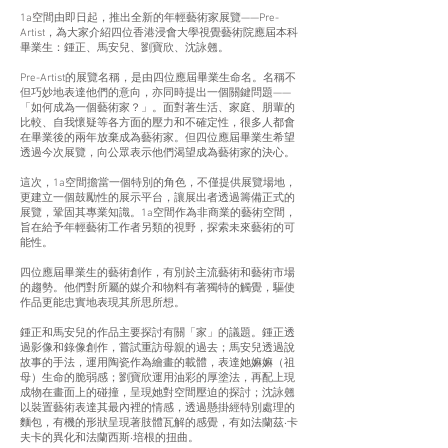
1a空間由即日起，推出全新的年輕藝術家展覽——Pre-
Artist，為大家介紹四位香港浸會大學視覺藝術院應屆本科
畢業生：鍾正、馬安兒、劉寶欣、沈詠翹。
Pre-Artist的展覽名稱，是由四位應屆畢業生命名。名稱不
但巧妙地表達他們的意向，亦同時提出一個關鍵問題——
「如何成為一個藝術家？」。面對著生活、家庭、朋輩的
比較、自我懷疑等各方面的壓力和不確定性，很多人都會
在畢業後的兩年放棄成為藝術家。但四位應屆畢業生希望
透過今次展覽，向公眾表示他們渴望成為藝術家的決心。
這次，1a空間擔當一個特別的角色，不僅提供展覽場地，
更建立一個鼓勵性的展示平台，讓展出者透過籌備正式的
展覽，鞏固其專業知識。1a空間作為非商業的藝術空間，
旨在給予年輕藝術工作者另類的視野，探索未來藝術的可
能性。
四位應屆畢業生的藝術創作，有別於主流藝術和藝術市場
的趨勢。他們對所屬的媒介和物料有著獨特的觸覺，驅使
作品更能忠實地表現其所思所想。
鍾正和馬安兒的作品主要探討有關「家」的議題。鍾正透
過影像和錄像創作，嘗試重訪母親的過去；馬安兒透過說
故事的手法，運用陶瓷作為繪畫的載體，表達她嫲嫲（祖
母）生命的脆弱感；劉寶欣運用油彩的厚塗法，再配上現
成物在畫面上的碰撞，呈現她對空間壓迫的探討；沈詠翹
以裝置藝術表達其最內裡的情感，透過懸掛經特別處理的
麵包，有機的形狀呈現著肢體瓦解的感覺，有如法蘭茲‧卡
夫卡的異化和法蘭西斯‧培根的扭曲。