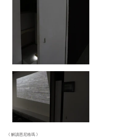
《 解讀恩尼格瑪 》