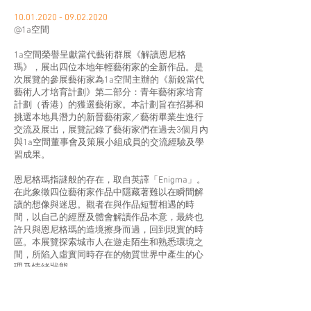
10.01.2020 - 09.02.2020
@1a空間
1a空間榮譽呈獻當代藝術群展《解讀恩尼格
瑪》，展出四位本地年輕藝術家的全新作品。是
次展覽的參展藝術家為1a空間主辦的《新銳當代
藝術人才培育計劃》第二部分：青年藝術家培育
計劃（香港）的獲選藝術家。本計劃旨在招募和
挑選本地具潛力的新晉藝術家／藝術畢業生進行
交流及展出，展覽記錄了藝術家們在過去3個月內
與1a空間董事會及策展小組成員的交流經驗及學
習成果。
恩尼格瑪指謎般的存在，取自英譯「Enigma」。
在此象徵四位藝術家作品中隱藏著難以在瞬間解
讀的想像與迷思。觀者在與作品短暫相遇的時
間，以自己的經歷及體會解讀作品本意，最終也
許只與恩尼格瑪的造境擦身而過，回到現實的時
區。本展覽探索城市人在遊走陌生和熟悉環境之
間，所陷入虛實同時存在的物質世界中產生的心
理及情緒狀態。
四位藝術家的作品將會在展區內和戶外空間展
出，類型包括繪畫、聲音、錄像裝置和行為藝